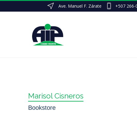
Ave. Manuel F. Zárate
+507 266-
Marisol Cisneros
Bookstore