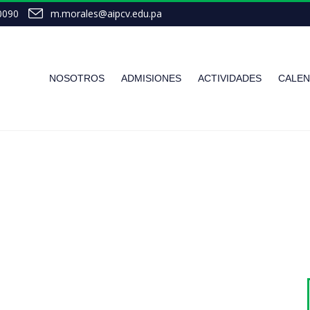
0090
m.morales@aipcv.edu.pa
NOSOTROS
ADMISIONES
ACTIVIDADES
CALEN