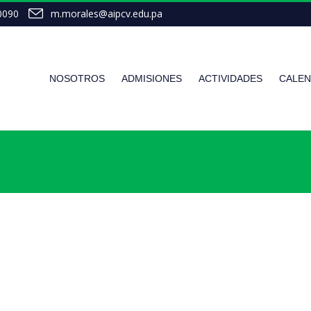
0090
m.morales@aipcv.edu.pa
NOSOTROS
ADMISIONES
ACTIVIDADES
CALEN