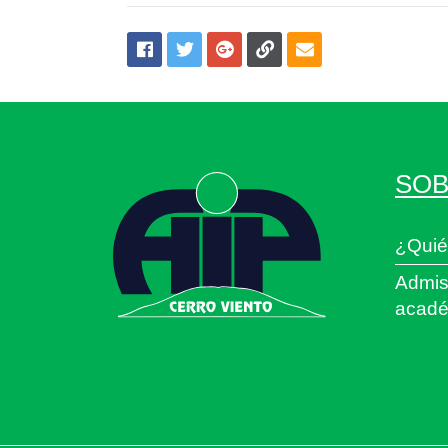
SOB
¿Quié
Admis
acadé