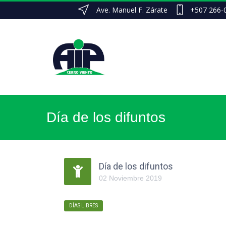
Ave. Manuel F. Zárate
+507 266-
Día de los difuntos
Día de los difuntos
02
Noviembre
2019
DÍAS LIBRES