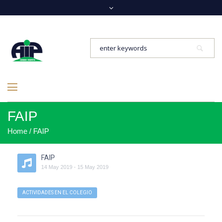
FAIP
Home
/
FAIP
FAIP
14
May
2019
-
15
May
2019
ACTIVIDADES EN EL COLEGIO