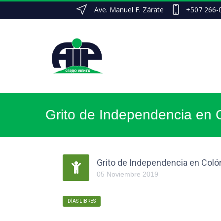
Ave. Manuel F. Zárate
+507 266-
Grito de Independencia en 
Grito de Independencia en Coló
05
Noviembre
2019
DÍAS LIBRES