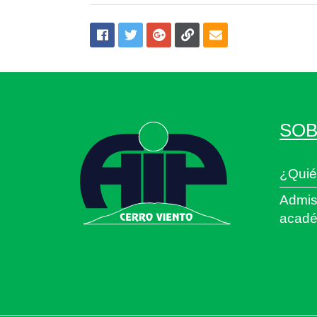
SOB
¿Quié
Admis
acadé