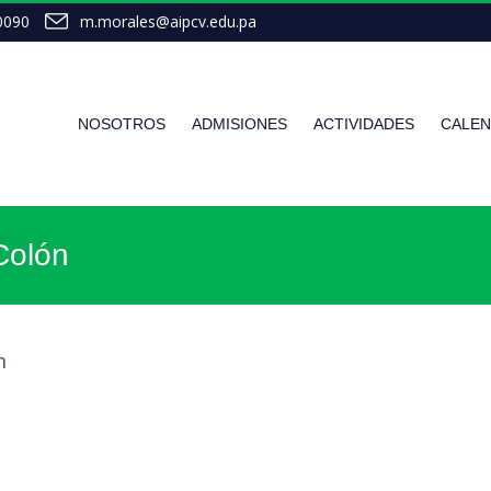
0090
m.morales@aipcv.edu.pa
NOSOTROS
ADMISIONES
ACTIVIDADES
CALEN
Colón
n